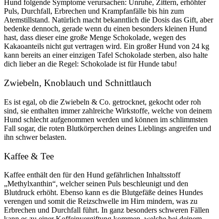
Hund folgende Symptome verursachen: Unruhe, Zittern, erhöhter
Puls, Durchfall, Erbrechen und Krampfanfälle bis hin zum
Atemstillstand. Natürlich macht bekanntlich die Dosis das Gift, aber
bedenke dennoch, gerade wenn du einen besonders kleinen Hund
hast, dass dieser eine große Menge Schokolade, wegen des
Kakaoanteils nicht gut vertragen wird. Ein großer Hund von 24 kg
kann bereits an einer einzigen Tafel Schokolade sterben, also halte
dich lieber an die Regel: Schokolade ist für Hunde tabu!
Zwiebeln, Knoblauch und Schnittlauch
Es ist egal, ob die Zwiebeln & Co. getrocknet, gekocht oder roh
sind, sie enthalten immer zahlreiche Wirkstoffe, welche von deinem
Hund schlecht aufgenommen werden und können im schlimmsten
Fall sogar, die roten Blutkörperchen deines Lieblings angreifen und
ihn schwer belasten.
Kaffee & Tee
Kaffee enthält den für den Hund gefährlichen Inhaltsstoff
„Methylxanthin“, welcher seinen Puls beschleunigt und den
Blutdruck erhöht. Ebenso kann es die Blutgefäße deines Hundes
verengen und somit die Reizschwelle im Hirn mindern, was zu
Erbrechen und Durchfall führt. In ganz besonders schweren Fällen
kann es zu einer Koffeinvergiftung kommen, welche bei deinem