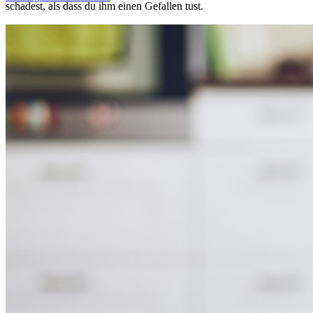
schadest, als dass du ihm einen Gefallen tust.
Termin online vereinbaren
06133 925 000
info@tierarztpraxis-oppenheim.de
Sant-Ambrogio-Ring 13a
55276 Oppenheim