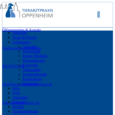
Öffnungszeiten & Kontakt
Startseite
Team & Praxis
Leistungen
Vorsorge
Termin online vereinbaren
Diagnostik
Innere Medizin
Dermatologie
Chirurgie
06133 925 000
Orthopädie
Zahnheilkunde
Kardiologie
Heimtiere
info@tierarztpraxis-oppenheim.de
Jobs
FAQ
Aktuelles
Kontakt
Sant-Ambrogio-Ring 13a
Notfall
Terminbuchung