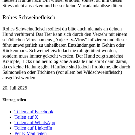
meisten Hunde nach 24h wieder erholen, solltest du ihm diesen
Stress nicht aussetzen und besser keine Macadamianüsse füttern.
Rohes Schweinefleisch
Rohes Schweinefleisch solltest du bitte auch niemals an deinen
Hund verfüttern! Das Tier kann sich durch den Verzehr mit einem
schädlichen Virus namens „Aujeszky-Virus“ infizieren und dieser
führt unweigerlich zu unheilbaren Entzündungen in Gehirn oder
Rückenmark. Schweinefleisch darf nie roh gefüttert werden,
sondern muss immer gekocht werden. Der Hund zeigt zunächst
Krämpfe, Ticks und neurologische Ausfälle und stirbt dann daran,
da es keine Heilung gibt. Häufiger sind jedoch Probleme, die durch
Salmonellen oder Trichinen (vor allem bei Wildschweinfleisch)
ausgelöst werden.
20. Juli 2025
Eintrag teilen
Teilen auf Facebook
Teilen auf X
Teilen auf WhatsApp
Teilen auf LinkedIn
Per E-Mail teilen